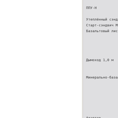
ППУ-Н
Утеплённый сэнд
Старт-сэндвич М
Базальтовый лис
Дымоход 1,0 м
Минерально-база
Адаптер